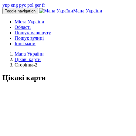
укр
eng
рус
pol
ger
fr
Мапа України
Toggle navigation
Міста України
Області
Пошук маршруту
Пошук вулиці
Інші мапи
Мапа України
Цікаві карти
Сторінка-2
Цікаві карти