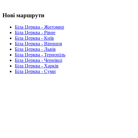
Нові маршрути
Біла Церква - Житомир
Біла Церква - Рівне
Біла Церква - Київ
Біла Церква - Вінниця
Біла Церква - Львів
Біла Церква - Тернопіль
Біла Церква - Чернівці
Біла Церква - Харків
Біла Церква - Суми