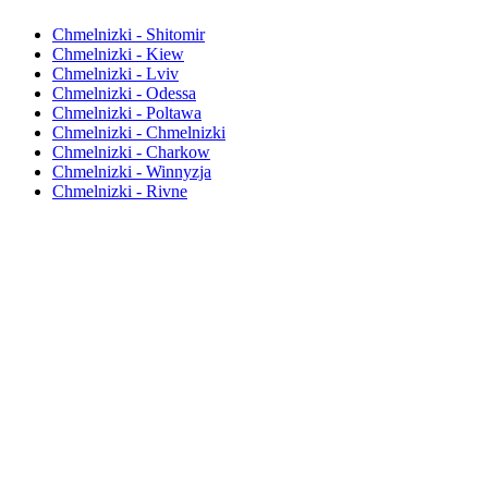
Chmelnizki - Shitomir
Chmelnizki - Kiew
Chmelnizki - Lviv
Chmelnizki - Odessa
Chmelnizki - Poltawa
Chmelnizki - Chmelnizki
Chmelnizki - Charkow
Chmelnizki - Winnyzja
Chmelnizki - Rivne