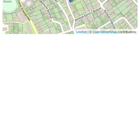
Leaflet
| ©
OpenStreetMap
contributors