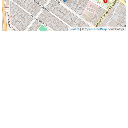
Leaflet
| ©
OpenStreetMap
contributors