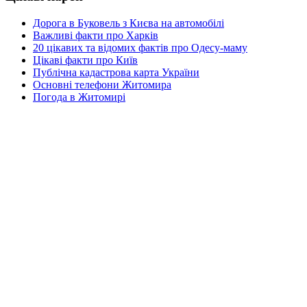
Дорога в Буковель з Києва на автомобілі
Важливі факти про Харків
20 цікавих та відомих фактів про Одесу-маму
Цікаві факти про Київ
Публічна кадастрова карта України
Основні телефони Житомира
Погода в Житомирі