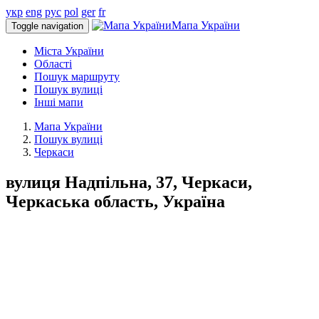
укр
eng
рус
pol
ger
fr
Мапа України
Toggle navigation
Міста України
Області
Пошук маршруту
Пошук вулиці
Інші мапи
Мапа України
Пошук вулиці
Черкаси
вулиця Надпільна, 37, Черкаси,
Черкаська область, Україна