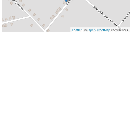
Leaflet
| ©
OpenStreetMap
contributors