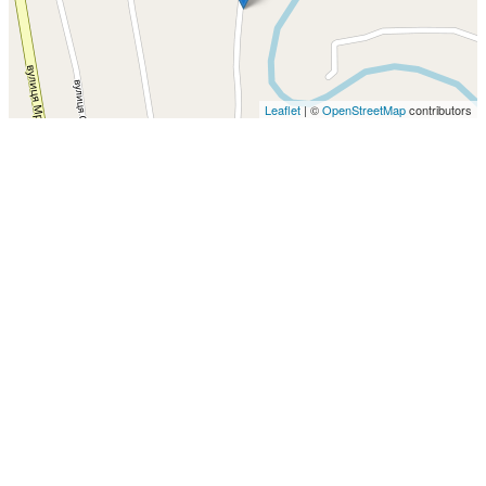
Leaflet
| ©
OpenStreetMap
contributors