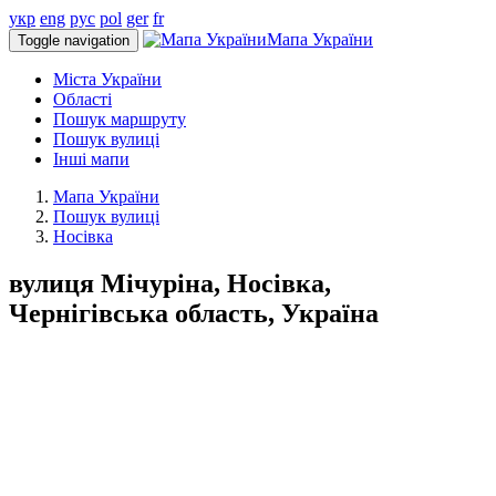
укр
eng
рус
pol
ger
fr
Мапа України
Toggle navigation
Міста України
Області
Пошук маршруту
Пошук вулиці
Інші мапи
Мапа України
Пошук вулиці
Носівка
вулиця Мічуріна, Носівка,
Чернігівська область, Україна