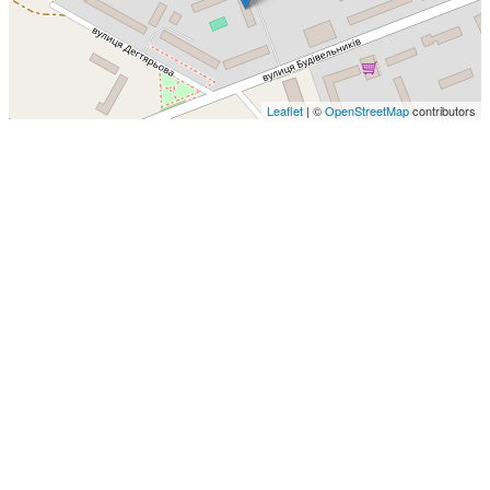
Leaflet
| ©
OpenStreetMap
contributors