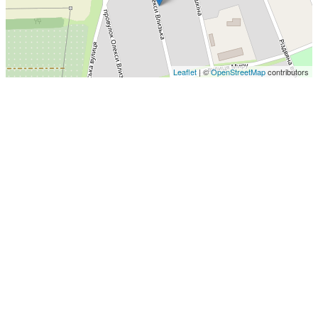
Leaflet
| ©
OpenStreetMap
contributors