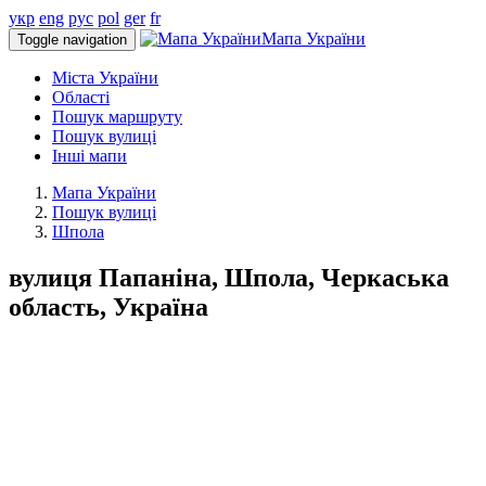
укр
eng
рус
pol
ger
fr
Мапа України
Toggle navigation
Міста України
Області
Пошук маршруту
Пошук вулиці
Інші мапи
Мапа України
Пошук вулиці
Шпола
вулиця Папаніна, Шпола, Черкаська
область, Україна