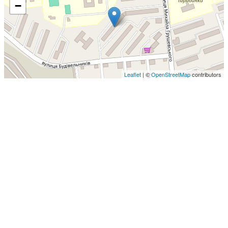
−
Leaflet
| ©
OpenStreetMap
contributors