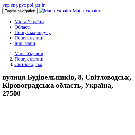
укр
eng
рус
pol
ger
fr
Мапа України
Toggle navigation
Міста України
Області
Пошук маршруту
Пошук вулиці
Інші мапи
Мапа України
Пошук вулиці
Світловодськ
вулиця Будівельників, 8, Світловодськ,
Кіровоградська область, Україна,
27500