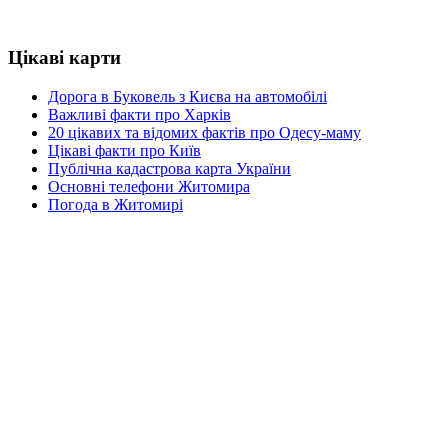
Цікаві карти
Дорога в Буковель з Києва на автомобілі
Важливі факти про Харків
20 цікавих та відомих фактів про Одесу-маму
Цікаві факти про Київ
Публічна кадастрова карта України
Основні телефони Житомира
Погода в Житомирі