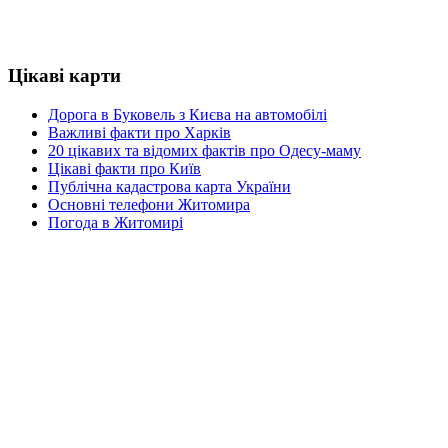
Цікаві карти
Дорога в Буковель з Києва на автомобілі
Важливі факти про Харків
20 цікавих та відомих фактів про Одесу-маму
Цікаві факти про Київ
Публічна кадастрова карта України
Основні телефони Житомира
Погода в Житомирі