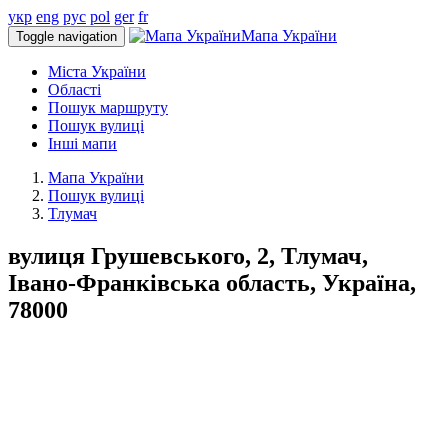
укр
eng
рус
pol
ger
fr
Мапа України
Toggle navigation
Міста України
Області
Пошук маршруту
Пошук вулиці
Інші мапи
Мапа України
Пошук вулиці
Тлумач
вулиця Грушевського, 2, Тлумач,
Івано-Франківська область, Україна,
78000