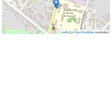
Leaflet
| ©
OpenStreetMap
contributors