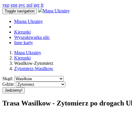
укр
eng
рус
pol
ger
fr
Mapa Ukrainy
Toggle navigation
Miasta Ukrainy
Kierunki
Wyszukiwarka ulic
Inne karty
Mapa Ukrainy
Kierunki
Wasilkow-Zytomierz
Zytomierz-Wasilkow
Skąd:
Gdzie:
Jedziemy!
Trasa Wasilkow - Zytomierz po drogach U