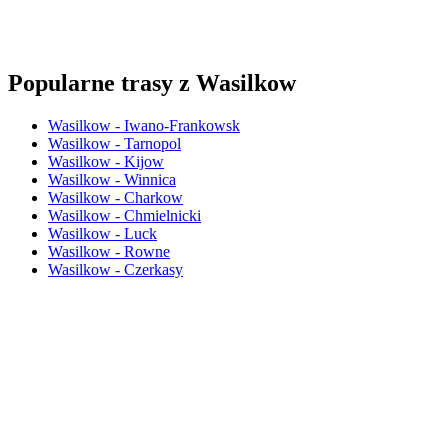
Popularne trasy z Wasilkow
Wasilkow - Iwano-Frankowsk
Wasilkow - Tarnopol
Wasilkow - Kijow
Wasilkow - Winnica
Wasilkow - Charkow
Wasilkow - Chmielnicki
Wasilkow - Luck
Wasilkow - Rowne
Wasilkow - Czerkasy