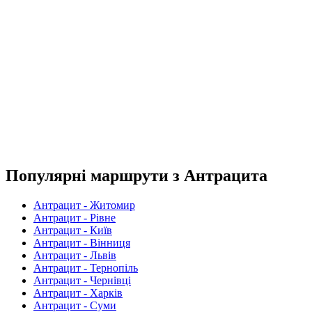
Популярні маршрути з Антрацита
Антрацит - Житомир
Антрацит - Рівне
Антрацит - Київ
Антрацит - Вінниця
Антрацит - Львів
Антрацит - Тернопіль
Антрацит - Чернівці
Антрацит - Харків
Антрацит - Суми