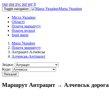
укр
eng
рус
pol
ger
fr
Мапа України
Toggle navigation
Міста України
Області
Пошук маршруту
Пошук вулиці
Інші мапи
Мапа України
Пошук маршруту
Антрацит-Алчевськ
Алчевськ-Антрацит
Звідки:
Куди:
Поїхали!
Маршрут Антрацит → Алчевськ дорога 