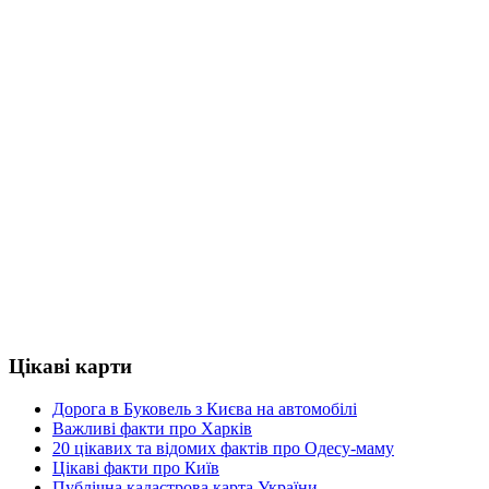
Цікаві карти
Дорога в Буковель з Києва на автомобілі
Важливі факти про Харків
20 цікавих та відомих фактів про Одесу-маму
Цікаві факти про Київ
Публічна кадастрова карта України