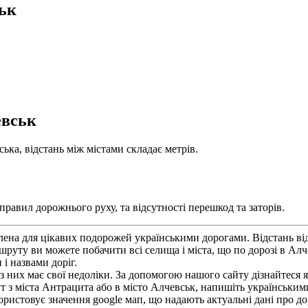
ьк
евськ
ька, відстань між містами складає метрів.
равил дорожнього руху, та відсутності перешкод та заторів.
ена для цікавих подорожей українськими дорогами. Відстань від
руту ви можете побачити всі селища і міста, що по дорозі в А
і назвами доріг.
з них має свої недоліки. За допомогою нашого сайту дізнайтеся як
з міста Антрацита або в місто Алчевськ, напишіть українськими
ористовує значення google мап, що надають актуальні дані про д