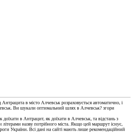
 Антрацита в місто Алчевськ розраховується автоматично, і
лчевськ. Ви шукали оптимальний шлях в Алчевськ? згори
 доїхати в Антрацит, як доїхати в Алчевськ, та відстань з
 літерами назву потрібного міста. Якщо цей маршрут існує,
ороги України. Всі дані на сайті мають лише рекомендаційний