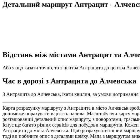
Детальний маршрут Антрацит - Алчевс
Відстань між містами Антрацит та Алч
Або якщо казати точно, то з центра Антрацита до центра Алчевс
Час в дорозі з Антрацита до Алчевська
З Антрацита до Алчевська, їхати хвилин, за умови дотримання п
Карта розрахунку маршруту з Антрацита в місто Алчевськ зробл
допоможе порахувати вартість палива. Масштабуючи карту марш
розташований детальний опис маршруту, з поворотами, трасами 
Існує ще багато різних сервісів для побудови маршрутів. Кожен 
Антрацита до міста Алчевська. Щоб розрахувати інший маршрут 
тоді ви побачите опис з деталями шляху. Мапа з маршрутом вик