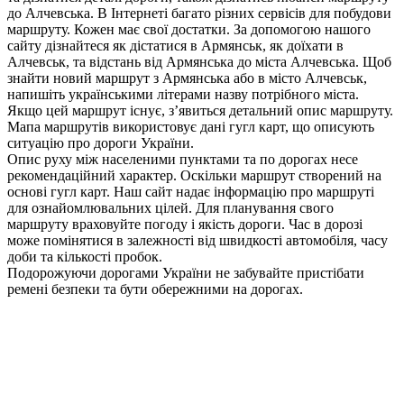
до Алчевська. В Інтернеті багато різних сервісів для побудови
маршруту. Кожен має свої достатки. За допомогою нашого
сайту дізнайтеся як дістатися в Армянськ, як доїхати в
Алчевськ, та відстань від Армянська до міста Алчевська. Щоб
знайти новий маршрут з Армянська або в місто Алчевськ,
напишіть українськими літерами назву потрібного міста.
Якщо цей маршрут існує, з’явиться детальний опис маршруту.
Мапа маршрутів використовує дані гугл карт, що описують
ситуацію про дороги України.
Опис руху між населеними пунктами та по дорогах несе
рекомендаційний характер. Оскільки маршрут створений на
основі гугл карт. Наш сайт надає інформацію про маршруті
для ознайомлювальних цілей. Для планування свого
маршруту враховуйте погоду і якість дороги. Час в дорозі
може помінятися в залежності від швидкості автомобіля, часу
доби та кількості пробок.
Подорожуючи дорогами України не забувайте пристібати
ремені безпеки та бути обережними на дорогах.