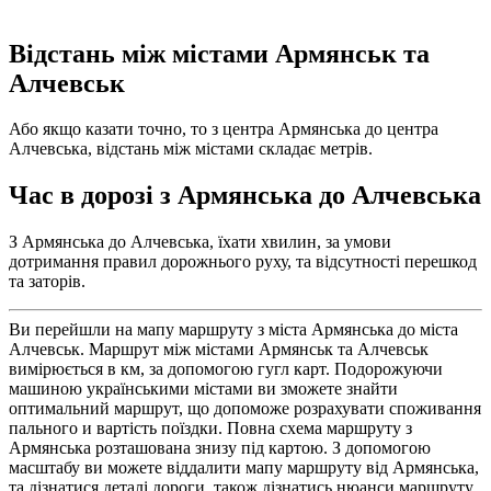
Відстань між містами Армянськ та
Алчевськ
Або якщо казати точно, то з центра Армянська до центра
Алчевська, відстань між містами складає метрів.
Час в дорозі з Армянська до Алчевська
З Армянська до Алчевська, їхати хвилин, за умови
дотримання правил дорожнього руху, та відсутності перешкод
та заторів.
Ви перейшли на мапу маршруту з міста Армянська до міста
Алчевськ. Маршрут між містами Армянськ та Алчевськ
вимірюється в км, за допомогою гугл карт. Подорожуючи
машиною українськими містами ви зможете знайти
оптимальний маршрут, що допоможе розрахувати споживання
пального и вартість поїздки. Повна схема маршруту з
Армянська розташована знизу під картою. З допомогою
масштабу ви можете віддалити мапу маршруту від Армянська,
та дізнатися деталі дороги, також дізнатись нюанси маршруту