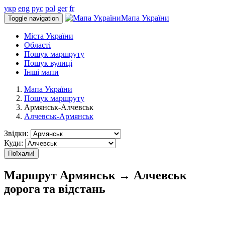
укр
eng
рус
pol
ger
fr
Мапа України
Toggle navigation
Міста України
Області
Пошук маршруту
Пошук вулиці
Інші мапи
Мапа України
Пошук маршруту
Армянськ-Алчевськ
Алчевськ-Армянськ
Звідки:
Куди:
Поїхали!
Маршрут Армянськ → Алчевськ
дорога та відстань