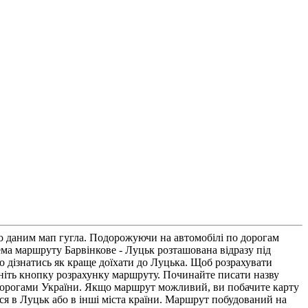
о даним мап гугла. Подорожуючи на автомобілі по дорогам
ма маршруту Барвінкове - Луцьк розташована відразу під
о дізнатись як краще доїхати до Луцька. Щоб розрахувати
сніть кнопку розрахунку маршруту. Починайте писати назву
ки дорогами України. Якщо маршрут можливий, ви побачите карту
ися в Луцьк або в інші міста країни. Маршрут побудований на