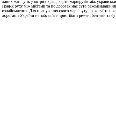
даних мап гугл, у котрих кращі карти маршрутів між українськ
Графік руху між містами та по дорогах має суто рекомендаційн
ознайомлення. Для планування свого маршруту враховуйте погод
дорогами України не забувайте пристібати ремені безпеки та б