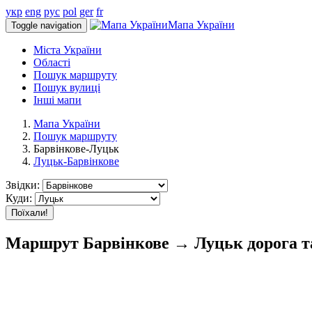
укр
eng
рус
pol
ger
fr
Мапа України
Toggle navigation
Міста України
Області
Пошук маршруту
Пошук вулиці
Інші мапи
Мапа України
Пошук маршруту
Барвінкове-Луцьк
Луцьк-Барвінкове
Звідки:
Куди:
Поїхали!
Маршрут Барвінкове → Луцьк дорога та