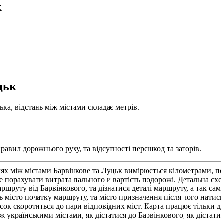
к
цьк
ка, відстань між містами складає метрів.
равил дорожнього руху, та відсутності перешкод та заторів.
ях між містами Барвінкове та Луцьк вимірюється кілометрами, п
порахувати витрата пального и вартість подорожі. Детальна схе
уту від Барвінкового, та дізнатися деталі маршруту, а так сам
ь місто початку маршруту, та місто призначення після чого нати
список скоротиться до пари відповідних міст. Карта працює тіль
ж українськими містами, як дістатися до Барвінкового, як дістат