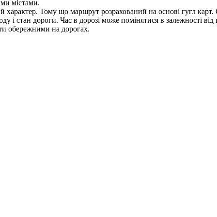
ими містами.
ий характер. Тому що маршрут розрахований на основі гугл карт.
у і стан дороги. Час в дорозі може помінятися в залежності ві
ути обережними на дорогах.