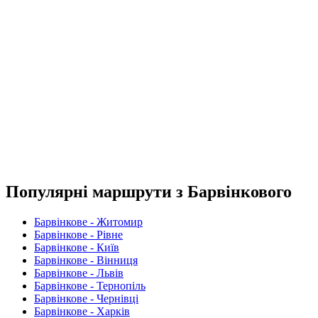
Популярні маршрути з Барвінкового
Барвінкове - Житомир
Барвінкове - Рівне
Барвінкове - Київ
Барвінкове - Вінниця
Барвінкове - Львів
Барвінкове - Тернопіль
Барвінкове - Чернівці
Барвінкове - Харків