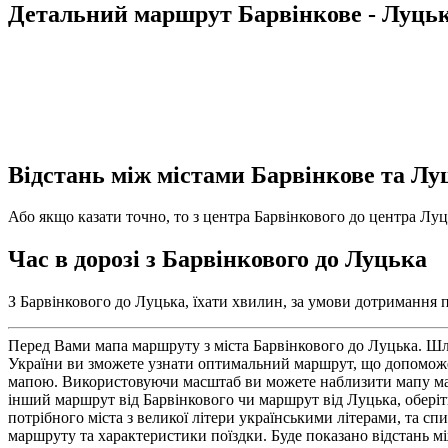
Детальний маршрут Барвінкове - Луць
Відстань між містами Барвінкове та Лу
Або якщо казати точно, то з центра Барвінкового до центра Луць
Час в дорозі з Барвінкового до Луцька
З Барвінкового до Луцька, їхати хвилин, за умови дотримання п
Перед Вами мапа маршруту з міста Барвінкового до Луцька. Шл
України ви зможете узнати оптимальний маршрут, що допоможе 
мапою. Використовуючи масштаб ви можете наблизити мапу маршр
інший маршрут від Барвінкового чи маршрут від Луцька, оберіт
потрібного міста з великої літери українськими літерами, та 
маршруту та характеристики поїздки. Буде показано відстань мі