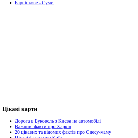
Барвінкове - Суми
Цікаві карти
Дорога в Буковель з Києва на автомобілі
Важливі факти про Харків
20 цікавих та відомих фактів про Одесу-маму
Цікаві факти про Київ