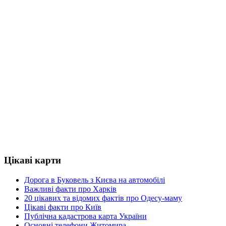
Цікаві карти
Дорога в Буковель з Києва на автомобілі
Важливі факти про Харків
20 цікавих та відомих фактів про Одесу-маму
Цікаві факти про Київ
Публічна кадастрова карта України
Основні телефони Житомира