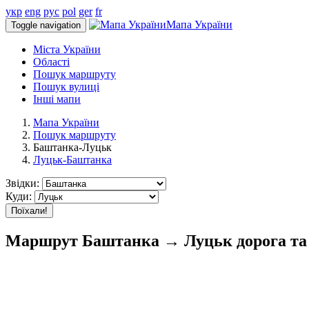
укр
eng
рус
pol
ger
fr
Мапа України
Toggle navigation
Міста України
Області
Пошук маршруту
Пошук вулиці
Інші мапи
Мапа України
Пошук маршруту
Баштанка-Луцьк
Луцьк-Баштанка
Звідки:
Куди:
Поїхали!
Маршрут Баштанка → Луцьк дорога та 