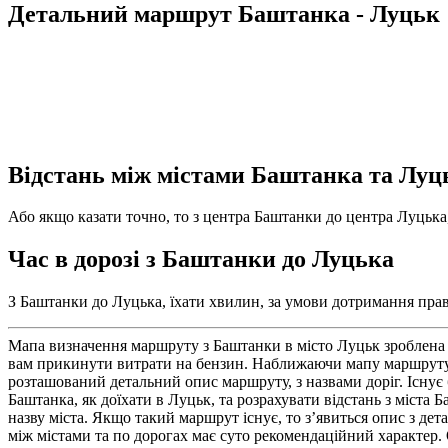
Детальний маршрут Баштанка - Луцьк
Відстань між містами Баштанка та Луц
Або якщо казати точно, то з центра Баштанки до центра Луцька,
Час в дорозі з Баштанки до Луцька
З Баштанки до Луцька, їхати хвилин, за умови дотримання прави
Мапа визначення маршруту з Баштанки в місто Луцьк зроблена 
вам прикинути витрати на бензин. Наближаючи мапу маршруту 
розташований детальний опис маршруту, з назвами доріг. Існує 
Баштанка, як доїхати в Луцьк, та розрахувати відстань з міста
назву міста. Якщо такий маршрут існує, то з’явиться опис з де
між містами та по дорогах має суто рекомендаційний характер