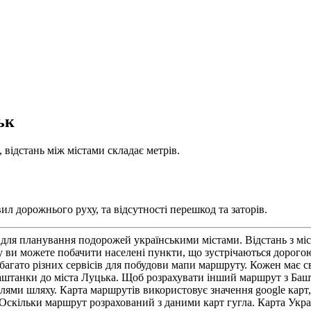
ьк
 відстань між містами складає метрів.
л дорожнього руху, та відсутності перешкод та заторів.
для планування подорожей українськими містами. Відстань з міс
ви можете побачити населені пункти, що зустрічаються дорогою
багато різних сервісів для побудови мапи маршруту. Кожен має св
 Баштанки до міста Луцька. Щоб розрахувати інший маршрут з Баш
талями шляху. Карта маршрутів використовує значення google карт,
. Оскільки маршрут розрахований з даними карт гугла. Карта Ук