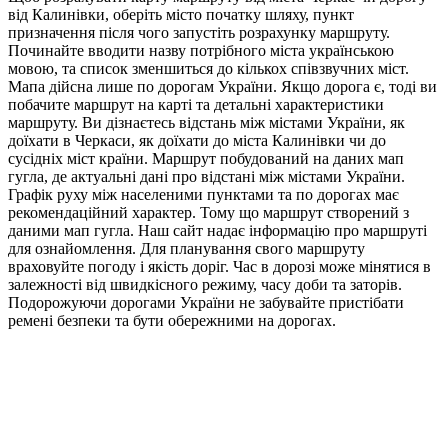
від Калинівки, оберіть місто початку шляху, пункт
призначення після чого запустіть розрахунку маршруту.
Починайте вводити назву потрібного міста українською
мовою, та список зменшиться до кількох співзвучних міст.
Мапа дійсна лише по дорогам України. Якщо дорога є, тоді ви
побачите маршрут на карті та детальні характеристики
маршруту. Ви дізнаєтесь відстань між містами України, як
доїхати в Черкаси, як доїхати до міста Калинівки чи до
сусідніх міст країни. Маршрут побудований на даних мап
гугла, де актуальні дані про відстані між містами України.
Графік руху між населеними пунктами та по дорогах має
рекомендаційний характер. Тому що маршрут створений з
даними мап гугла. Наш сайт надає інформацію про маршруті
для ознайомлення. Для планування свого маршруту
враховуйте погоду і якість доріг. Час в дорозі може мінятися в
залежності від швидкісного режиму, часу доби та заторів.
Подорожуючи дорогами України не забувайте пристібати
ремені безпеки та бути обережними на дорогах.