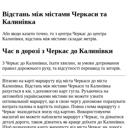
Відстань між містами Черкаси та
Калинівка
Або якщо казати точно, то з центра Черкас до центра
Калинівки, відстань між містами складає метрів.
Час в дорозі з Черкас до Калинівки
З Черкас до Калинівки, їхати хвилин, за умови дотримання
правил дорожнього руху, та відсутності перешкод та заторів.
Вітаємо на карті маршруту від міста Черкаси до міста
Калинівка. Відстань між містами Черкаси та Калинівка
рахується в км, з допомогою карт гугла. Рухаючись на
автомобілі українськими містами ви можете узнати
оптимальний маршрут, що в свою чергу допоможе порахувати
витрата палива и вартість поїздки. Повна схема маршруту з
Черкас знаходиться знизу під картою. Використовуючи
масштаб ви можете наблизити маршрут з Черкас, та дізнатися
деталі дороги, також дізнатись як краще доїхати до Калинівки.
Щоб розрахувати карту маршруту від міста Черкас чи дорогу