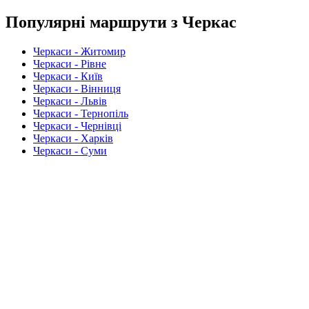
Популярні маршрути з Черкас
Черкаси - Житомир
Черкаси - Рівне
Черкаси - Київ
Черкаси - Вінниця
Черкаси - Львів
Черкаси - Тернопіль
Черкаси - Чернівці
Черкаси - Харків
Черкаси - Суми