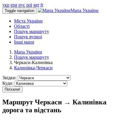
укр
eng
рус
pol
ger
fr
Мапа України
Toggle navigation
Міста України
Області
Пошук маршруту
Пошук вулиці
Інші мапи
Мапа України
Пошук маршруту
Черкаси-Калинівка
Калинівка-Черкаси
Звідки:
Куди:
Поїхали!
Маршрут Черкаси → Калинівка
дорога та відстань