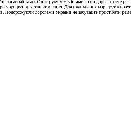
їнськими містами. Опис руху між містами та по дорогах несе ре
ро маршруті для ознайомлення. Для планування маршрутів врахову
рків. Подорожуючи дорогами України не забувайте пристібати рем