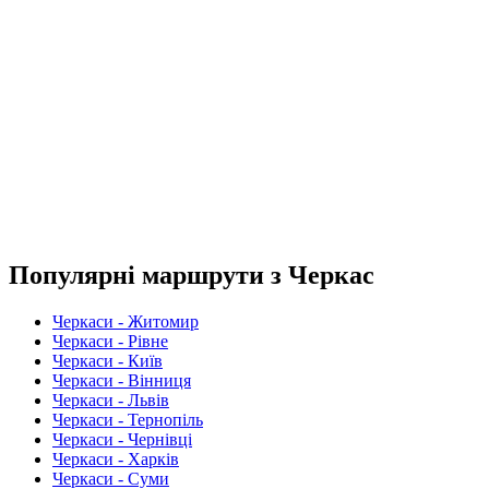
Популярні маршрути з Черкас
Черкаси - Житомир
Черкаси - Рівне
Черкаси - Київ
Черкаси - Вінниця
Черкаси - Львів
Черкаси - Тернопіль
Черкаси - Чернівці
Черкаси - Харків
Черкаси - Суми