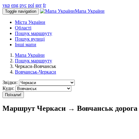
укр
eng
рус
pol
ger
fr
Мапа України
Toggle navigation
Міста України
Області
Пошук маршруту
Пошук вулиці
Інші мапи
Мапа України
Пошук маршруту
Черкаси-Вовчанськ
Вовчанськ-Черкаси
Звідки:
Куди:
Поїхали!
Маршрут Черкаси → Вовчанськ дорога 