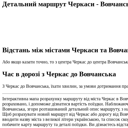
Детальний маршрут Черкаси - Вовчанс
Відстань між містами Черкаси та Вовч
Або якщо казати точно, то з центра Черкас до центра Вовчанська
Час в дорозі з Черкас до Вовчанська
З Черкас до Вовчанська, їхати хвилин, за умови дотримання пра
Інтерактивна мапа розрахунку маршруту від міста Черкас в Вов
розраховано, і допоможе дізнатися вартість поїздки. Наближаюч
Вовчанська, згори розташований детальний опис маршруту, з на
Щоб розрахувати новий маршрут від Черкас або дорогу від Вовч
вводити назву міста з великої літери українською, та список с
побачите карту маршруту та деталі поїздки. Ви дізнаєтесь відст