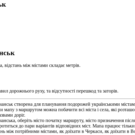
ьк
анськ
, відстань між містами складає метрів.
вил дорожнього руху, та відсутності перешкод та заторів.
чанськ створена для планування подорожей українськими містами
и мапу з маршрутом можна побачити всі міста і села, які розташ
звами доріг.
анська, оберіть місто початку маршруту, місто призначення піс
коротиться до пари варіантів відповідних міст. Мапа працює тіл
ань між потрібними містами, як доїхати в Черкаси, як доїхати в 