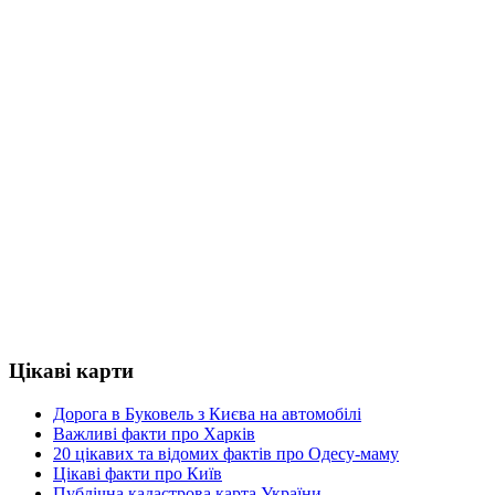
Цікаві карти
Дорога в Буковель з Києва на автомобілі
Важливі факти про Харків
20 цікавих та відомих фактів про Одесу-маму
Цікаві факти про Київ
Публічна кадастрова карта України