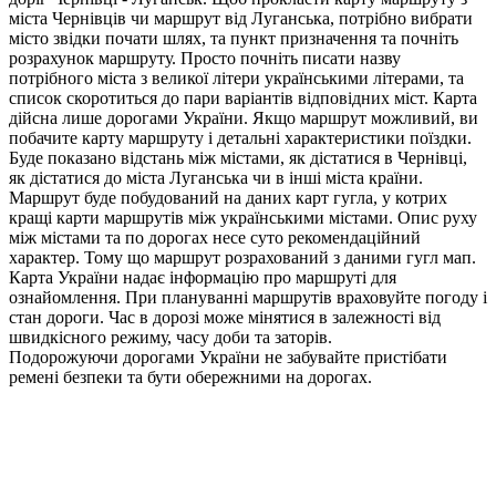
міста Чернівців чи маршрут від Луганська, потрібно вибрати
місто звідки почати шлях, та пункт призначення та почніть
розрахунок маршруту. Просто почніть писати назву
потрібного міста з великої літери українськими літерами, та
список скоротиться до пари варіантів відповідних міст. Карта
дійсна лише дорогами України. Якщо маршрут можливий, ви
побачите карту маршруту і детальні характеристики поїздки.
Буде показано відстань між містами, як дістатися в Чернівці,
як дістатися до міста Луганська чи в інші міста країни.
Маршрут буде побудований на даних карт гугла, у котрих
кращі карти маршрутів між українськими містами. Опис руху
між містами та по дорогах несе суто рекомендаційний
характер. Тому що маршрут розрахований з даними гугл мап.
Карта України надає інформацію про маршруті для
ознайомлення. При плануванні маршрутів враховуйте погоду і
стан дороги. Час в дорозі може мінятися в залежності від
швидкісного режиму, часу доби та заторів.
Подорожуючи дорогами України не забувайте пристібати
ремені безпеки та бути обережними на дорогах.