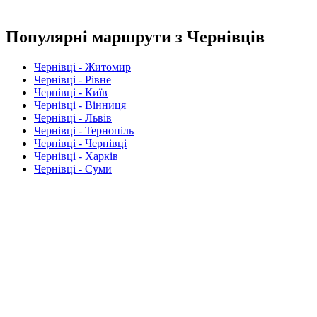
Популярні маршрути з Чернівців
Чернівці - Житомир
Чернівці - Рівне
Чернівці - Київ
Чернівці - Вінниця
Чернівці - Львів
Чернівці - Тернопіль
Чернівці - Чернівці
Чернівці - Харків
Чернівці - Суми