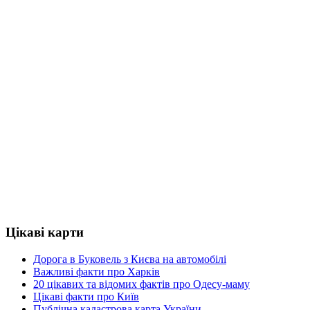
Цікаві карти
Дорога в Буковель з Києва на автомобілі
Важливі факти про Харків
20 цікавих та відомих фактів про Одесу-маму
Цікаві факти про Київ
Публічна кадастрова карта України