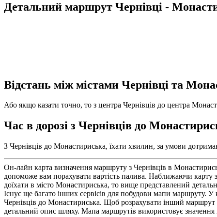
Детальний маршрут Чернівці - Монаст
Відстань між містами Чернівці та Мон
Або якщо казати точно, то з центра Чернівців до центра Монаст
Час в дорозі з Чернівців до Монастири
З Чернівців до Монастириська, їхати хвилин, за умови дотриман
Он-лайн карта визначення маршруту з Чернівців в Монастириськ
допоможе вам порахувати вартість палива. Наближаючи карту з
доїхати в місто Монастириська, то вище представлений детальн
Існує ще багато інших сервісів для побудови мапи маршруту. У к
Чернівців до Монастириська. Щоб розрахувати інший маршрут з 
детальний опис шляху. Мапа маршрутів використовує значення к