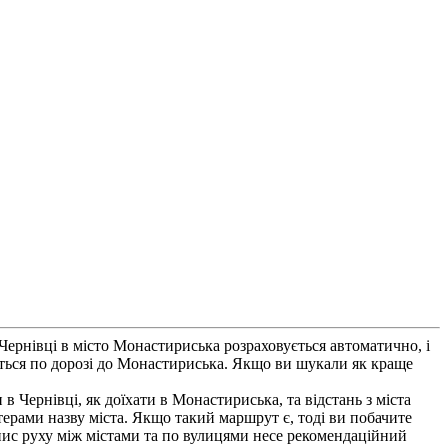
Чернівці в місто Монастириська розраховується автоматично, і
ться по дорозі до Монастириська. Якщо ви шукали як краще
в Чернівці, як доїхати в Монастириська, та відстань з міста
ерами назву міста. Якщо такий маршрут є, тоді ви побачите
пис руху між містами та по вулицями несе рекомендаційний