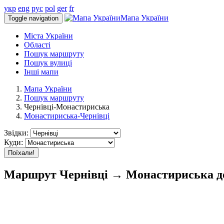
укр
eng
рус
pol
ger
fr
Мапа України
Toggle navigation
Міста України
Області
Пошук маршруту
Пошук вулиці
Інші мапи
Мапа України
Пошук маршруту
Чернівці-Монастириська
Монастириська-Чернівці
Звідки:
Куди:
Поїхали!
Маршрут Чернівці → Монастириська до