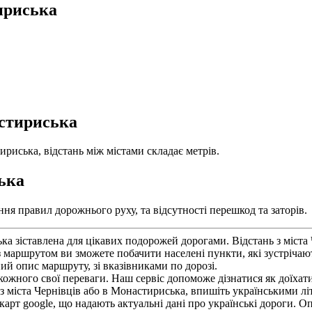
ириська
астириська
ириська, відстань між містами складає метрів.
ська
ня правил дорожнього руху, та відсутності перешкод та заторів.
а зіставлена для цікавих подорожей дорогами. Відстань з міста 
 маршрутом ви зможете побачити населені пункти, які зустрічаю
ий опис маршруту, зі вказівниками по дорозі.
ожного свої переваги. Наш сервіс допоможе дізнатися як доїхати 
міста Чернівців або в Монастириська, впишіть українськими літ
арт google, що надають актуальні дані про українські дороги. О