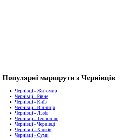
Популярні маршрути з Чернівців
Чернівці - Житомир
Чернівці - Рівне
Чернівці - Київ
Чернівці - Вінниця
Чернівці - Львів
Чернівці - Тернопіль
Чернівці - Чернівці
Чернівці - Харків
Чернівці - Суми