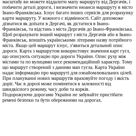
масштабу ви можете віддалити мапу маршруту від Дергачів, і
побачити деталі дороги, і визначити нюанси маршруту в місто
Івано-Франківська. Існує багато інших сервісів для розрахунку
карти маршруту. У кожного є відмінності. Сайт допоможе
дізнатися як доїхати в Дергачі, як дістатися в Івано-
Франківськ, та відстань з міста Дергачів до Івано-Франківська.
Щоб розрахувати інший маршрут з міста Дергачів або в Івано-
Франківськ, впишіть українськими літерами назву потрібного
міста. Якщо цей маршрут існує, з’явиться детальний опис
дороги. Карта з маршрутом використовує значення карт гугл,
що описують ситуацію про дороги України. Опис руху між
містами та по вулицями несе рекомендаційний характер. Тому
що маршрут створений з даними мап гугла. Карта України
надає інформацію про маршруті для ознайомлювальних цілей.
При плануванні нових маршрутів враховуйте погоду і якість
доріг. Час в дорозі може помінятися в залежності від
швидкісного режиму, часу доби та корків.
Подорожуючи дорогами України не забувайте пристібати
ремені безпеки та бути обережними на дорогах.