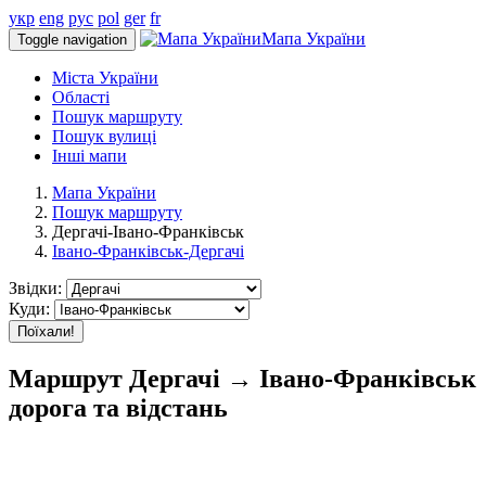
укр
eng
рус
pol
ger
fr
Мапа України
Toggle navigation
Міста України
Області
Пошук маршруту
Пошук вулиці
Інші мапи
Мапа України
Пошук маршруту
Дергачі-Івано-Франківськ
Івано-Франківськ-Дергачі
Звідки:
Куди:
Поїхали!
Маршрут Дергачі → Івано-Франківськ
дорога та відстань