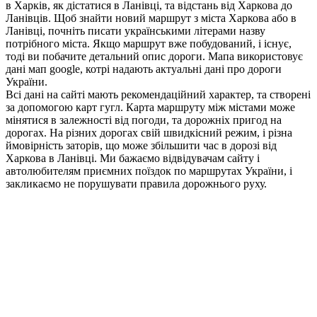
в Харків, як дістатися в Ланівці, та відстань від Харкова до
Ланівців. Щоб знайти новий маршрут з міста Харкова або в
Ланівці, почніть писати українськими літерами назву
потрібного міста. Якщо маршрут вже побудований, і існує,
тоді ви побачите детальний опис дороги. Мапа використовує
дані мап google, котрі надають актуальні дані про дороги
України.
Всі дані на сайті мають рекомендаційний характер, та створені
за допомогою карт гугл. Карта маршруту між містами може
мінятися в залежності від погоди, та дорожніх пригод на
дорогах. На різних дорогах свій швидкісний режим, і різна
ймовірність заторів, що може збільшити час в дорозі від
Харкова в Ланівці. Ми бажаємо відвідувачам сайту і
автолюбителям приємних поїздок по маршрутах України, і
закликаємо не порушувати правила дорожнього руху.