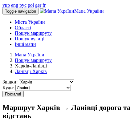
укр
eng
рус
pol
ger
fr
Мапа України
Toggle navigation
Міста України
Області
Пошук маршруту
Пошук вулиці
Інші мапи
Мапа України
Пошук маршруту
Харків-Ланівці
Ланівці-Харків
Звідки:
Куди:
Поїхали!
Маршрут Харків → Ланівці дорога та
відстань