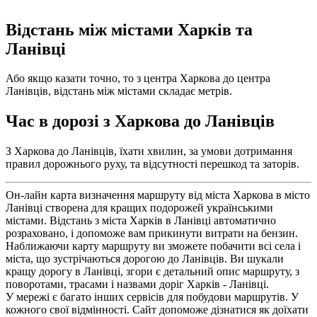
Відстань між містами Харків та
Ланівці
Або якщо казати точно, то з центра Харкова до центра
Ланівців, відстань між містами складає метрів.
Час в дорозі з Харкова до Ланівців
З Харкова до Ланівців, їхати хвилин, за умови дотримання
правил дорожнього руху, та відсутності перешкод та заторів.
Он-лайн карта визначення маршруту від міста Харкова в місто
Ланівці створена для кращих подорожей українськими
містами. Відстань з міста Харків в Ланівці автоматично
розраховано, і допоможе вам прикинути витрати на бензин.
Наближаючи карту маршруту ви зможете побачити всі села і
міста, що зустрічаються дорогою до Ланівців. Ви шукали
кращу дорогу в Ланівці, згори є детальний опис маршруту, з
поворотами, трасами і назвами доріг Харків - Ланівці.
У мережі є багато інших сервісів для побудови маршрутів. У
кожного свої відмінності. Сайт допоможе дізнатися як доїхати