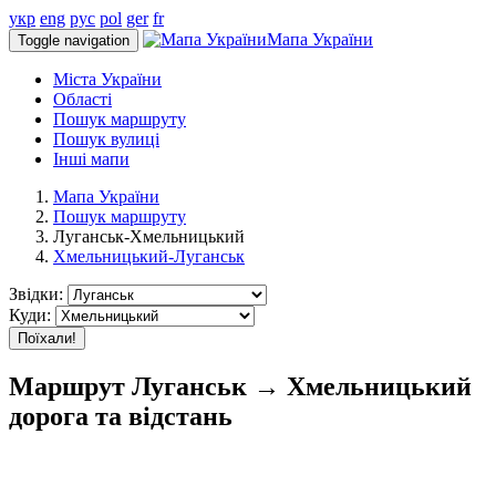
укр
eng
рус
pol
ger
fr
Мапа України
Toggle navigation
Міста України
Області
Пошук маршруту
Пошук вулиці
Інші мапи
Мапа України
Пошук маршруту
Луганськ-Хмельницький
Хмельницький-Луганськ
Звідки:
Куди:
Поїхали!
Маршрут Луганськ → Хмельницький
дорога та відстань