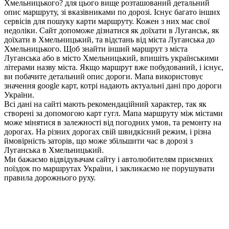
Хмельницького? для цього вище розташований детальний
опис маршруту, зі вказівниками по дорозі. Існує багато інших
сервісів для пошуку карти маршруту. Кожен з них має свої
недоліки. Сайт допоможе дізнатися як доїхати в Луганськ, як
доїхати в Хмельницький, та відстань від міста Луганська до
Хмельницького. Щоб знайти інший маршрут з міста
Луганська або в місто Хмельницький, впишіть українськими
літерами назву міста. Якщо маршрут вже побудований, і існує,
ви побачите детальний опис дороги. Мапа використовує
значення google карт, котрі надають актуальні дані про дороги
України.
Всі дані на сайті мають рекомендаційний характер, так як
створені за допомогою карт гугл. Мапа маршруту між містами
може мінятися в залежності від погодних умов, та ремонту на
дорогах. На різних дорогах свій швидкісний режим, і різна
ймовірність заторів, що може збільшити час в дорозі з
Луганська в Хмельницький.
Ми бажаємо відвідувачам сайту і автолюбителям приємних
поїздок по маршрутах України, і закликаємо не порушувати
правила дорожнього руху.