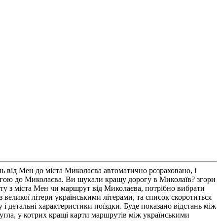
 від Мен до міста Миколаєва автоматично розраховано, і
рогою до Миколаєва. Ви шукали кращу дорогу в Миколаїв? згори
ту з міста Мен чи маршрут від Миколаєва, потрібно вибрати
з великої літери українськими літерами, та список скоротиться
і детальні характеристики поїздки. Буде показано відстань між
 гугла, у котрих кращі карти маршрутів між українськими