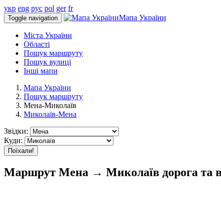
укр
eng
рус
pol
ger
fr
Мапа України
Toggle navigation
Міста України
Області
Пошук маршруту
Пошук вулиці
Інші мапи
Мапа України
Пошук маршруту
Мена-Миколаїв
Миколаїв-Мена
Звідки:
Куди:
Поїхали!
Маршрут Мена → Миколаїв дорога та в