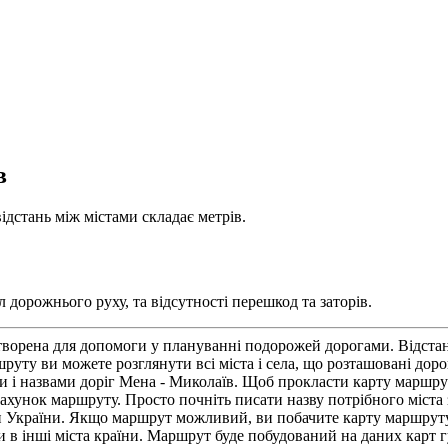
в
ідстань між містами складає метрів.
дорожнього руху, та відсутності перешкод та заторів.
ворена для допомоги у плануванні подорожей дорогами. Відстань
уту ви можете розглянути всі міста і села, що розташовані до
и і назвами доріг Мена - Миколаїв. Щоб прокласти карту маршру
рахунок маршруту. Просто почніть писати назву потрібного міста 
ми України. Якщо маршрут можливий, ви побачите карту маршруту 
 чи в інші міста країни. Маршрут буде побудований на даних карт