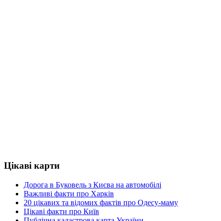
Цікаві карти
Дорога в Буковель з Києва на автомобілі
Важливі факти про Харків
20 цікавих та відомих фактів про Одесу-маму
Цікаві факти про Київ
Публічна кадастрова карта України