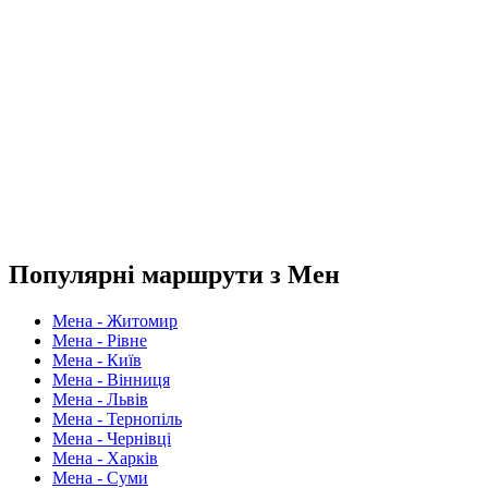
Популярні маршрути з Мен
Мена - Житомир
Мена - Рівне
Мена - Київ
Мена - Вінниця
Мена - Львів
Мена - Тернопіль
Мена - Чернівці
Мена - Харків
Мена - Суми