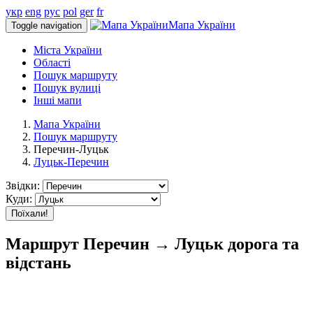
укр
eng
рус
pol
ger
fr
Мапа України
Toggle navigation
Міста України
Області
Пошук маршруту
Пошук вулиці
Інші мапи
Мапа України
Пошук маршруту
Перечин-Луцьк
Луцьк-Перечин
Звідки:
Куди:
Поїхали!
Маршрут Перечин → Луцьк дорога та
відстань