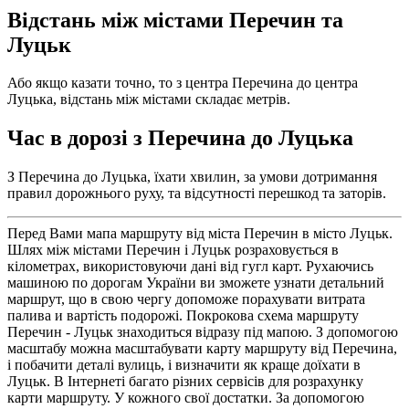
Відстань між містами Перечин та
Луцьк
Або якщо казати точно, то з центра Перечина до центра
Луцька, відстань між містами складає метрів.
Час в дорозі з Перечина до Луцька
З Перечина до Луцька, їхати хвилин, за умови дотримання
правил дорожнього руху, та відсутності перешкод та заторів.
Перед Вами мапа маршруту від міста Перечин в місто Луцьк.
Шлях між містами Перечин і Луцьк розраховується в
кілометрах, використовуючи дані від гугл карт. Рухаючись
машиною по дорогам України ви зможете узнати детальний
маршрут, що в свою чергу допоможе порахувати витрата
палива и вартість подорожі. Покрокова схема маршруту
Перечин - Луцьк знаходиться відразу під мапою. З допомогою
масштабу можна масштабувати карту маршруту від Перечина,
і побачити деталі вулиць, і визначити як краще доїхати в
Луцьк. В Інтернеті багато різних сервісів для розрахунку
карти маршруту. У кожного свої достатки. За допомогою