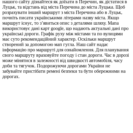
нашого сайту дізнайтеся як доїхати в Перечин, як дістатися в
Луцьк, та відстань від міста Перечина до міста Луцька. Щоб
розрахувати інший маршрут з міста Перечина або в Луцьк,
почніть писати українськими літерами назву міста. Якщо
маршрут існує, то з’явиться опис з деталями шляху. Мапа
використовує дані карт google, що надають актуальні дані про
українські дороги. Графік руху між містами та по вулицями
має суто рекомендаційний характер. Оскільки маршрут
створений за допомогою мап гугла. Наш сайт надає
інформацію про маршруті для ознайомлення. Для планування
свого маршруту враховуйте погоду і стан дороги. Час в дорозі
може мінятися в залежності від швидкості автомобіля, часу
доби та тягучок. Подорожуючи дорогами України не
забувайте пристібати ремені безпеки та бути обережними на
дорогах.