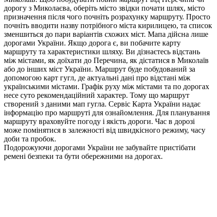
дорогу з Миколаєва, оберіть місто звідки почати шлях, місто
призначення після чого почніть розрахунку маршруту. Просто
почніть вводити назву потрібного міста кирилицею, та список
зменшиться до пари варіантів схожих міст. Мапа дійсна лише
дорогами України. Якщо дорога є, ви побачите карту
маршруту та характеристики шляху. Ви дізнаєтесь відстань
між містами, як доїхати до Перечина, як дістатися в Миколаїв
або до інших міст України. Маршрут буде побудований за
допомогою карт гугл, де актуальні дані про відстані між
українськими містами. Графік руху між містами та по дорогах
несе суто рекомендаційний характер. Тому що маршрут
створений з даними мап гугла. Сервіс Карта України надає
інформацію про маршруті для ознайомлення. Для планування
маршруту враховуйте погоду і якість дороги. Час в дорозі
може помінятися в залежності від швидкісного режиму, часу
доби та пробок.
Подорожуючи дорогами України не забувайте пристібати
ремені безпеки та бути обережними на дорогах.