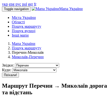
укр
eng
рус
pol
ger
fr
Мапа України
Toggle navigation
Міста України
Області
Пошук маршруту
Пошук вулиці
Інші мапи
Мапа України
Пошук маршруту
Перечин-Миколаїв
Миколаїв-Перечин
Звідки:
Куди:
Поїхали!
Маршрут Перечин → Миколаїв дорога
та відстань