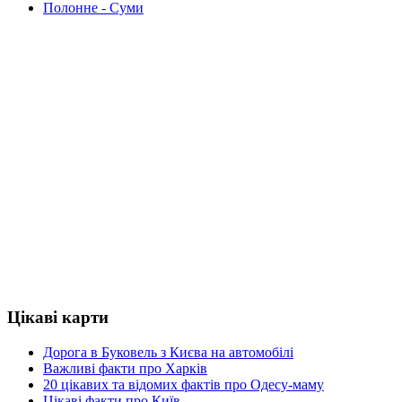
Полонне - Суми
Цікаві карти
Дорога в Буковель з Києва на автомобілі
Важливі факти про Харків
20 цікавих та відомих фактів про Одесу-маму
Цікаві факти про Київ