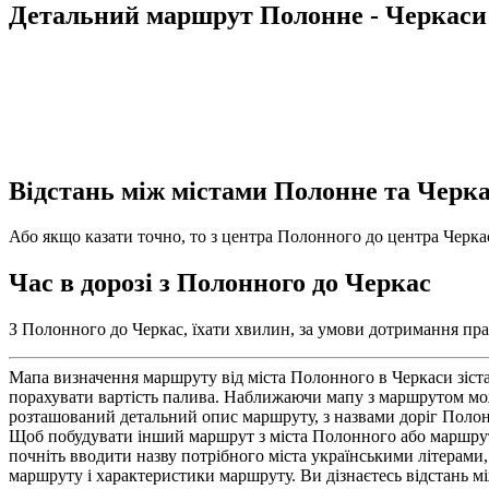
Детальний маршрут Полонне - Черкаси
Відстань між містами Полонне та Черк
Або якщо казати точно, то з центра Полонного до центра Черкас
Час в дорозі з Полонного до Черкас
З Полонного до Черкас, їхати хвилин, за умови дотримання прав
Мапа визначення маршруту від міста Полонного в Черкаси зіст
порахувати вартість палива. Наближаючи мапу з маршрутом можн
розташований детальний опис маршруту, з назвами доріг Полон
Щоб побудувати інший маршрут з міста Полонного або маршрут з
почніть вводити назву потрібного міста українськими літерами,
маршруту і характеристики маршруту. Ви дізнаєтесь відстань мі