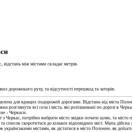
аси
, відстань між містами складає метрів.
ил дорожнього руху, та відсутності перешкод та заторів.
авлена для кращих подорожей дорогами. Відстань від міста Поло
а розглянути всі села і міста, які розташовані по дорозі в Черк
не - Черкаси.
 Черкас, потрібно вибрати місто звідки почати шлях, та місто п
 та список скоротиться до кількох відповідних міст. Мапа дійсна
ж українськими містами, як дістатися в місто Полонне, як доїхат