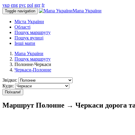
укр
eng
рус
pol
ger
fr
Мапа України
Toggle navigation
Міста України
Області
Пошук маршруту
Пошук вулиці
Інші мапи
Мапа України
Пошук маршруту
Полонне-Черкаси
Черкаси-Полонне
Звідки:
Куди:
Поїхали!
Маршрут Полонне → Черкаси дорога та