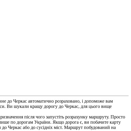
нне до Черкас автоматично розраховано, і допоможе вам
аси. Ви шукали кращу дорогу до Черкас, для цього вище
ризначення після чого запустіть розрахунку маршруту. Просто
 лише по дорогам України. Якщо дорога є, ви побачите карту
и до Черкас або до сусідніх міст. Маршрут побудований на