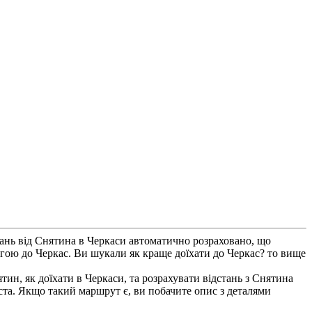
ань від Снятина в Черкаси автоматично розраховано, що
огою до Черкас. Ви шукали як краще доїхати до Черкас? то вище
тин, як доїхати в Черкаси, та розрахувати відстань з Снятина
ста. Якщо такий маршрут є, ви побачите опис з деталями