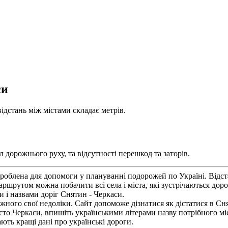
си
ідстань між містами складає метрів.
 дорожнього руху, та відсутності перешкод та заторів.
роблена для допомоги у плануванні подорожей по Україні. Відст
ршрутом можна побачити всі села і міста, які зустрічаються дор
 і назвами доріг Снятин - Черкаси.
жного свої недоліки. Сайт допоможе дізнатися як дістатися в Сня
сто Черкаси, впишіть українськими літерами назву потрібного мі
ють кращі дані про українські дороги.