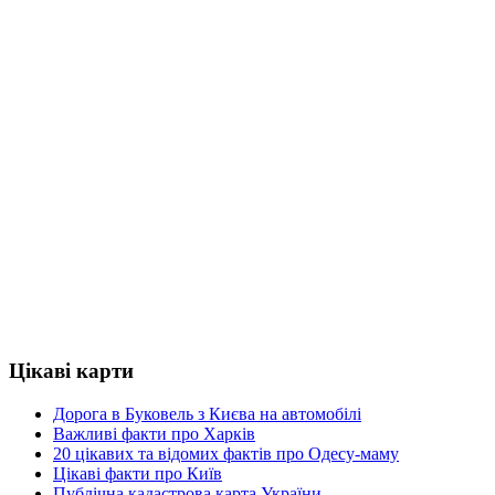
Цікаві карти
Дорога в Буковель з Києва на автомобілі
Важливі факти про Харків
20 цікавих та відомих фактів про Одесу-маму
Цікаві факти про Київ
Публічна кадастрова карта України