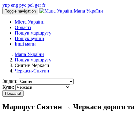
укр
eng
рус
pol
ger
fr
Мапа України
Toggle navigation
Міста України
Області
Пошук маршруту
Пошук вулиці
Інші мапи
Мапа України
Пошук маршруту
Снятин-Черкаси
Черкаси-Снятин
Звідки:
Куди:
Поїхали!
Маршрут Снятин → Черкаси дорога та 