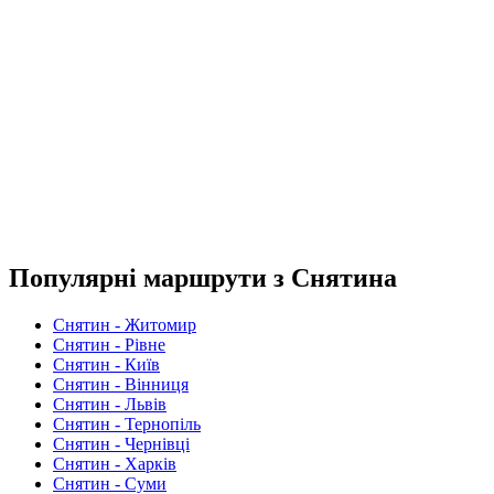
Популярні маршрути з Снятина
Снятин - Житомир
Снятин - Рівне
Снятин - Київ
Снятин - Вінниця
Снятин - Львів
Снятин - Тернопіль
Снятин - Чернівці
Снятин - Харків
Снятин - Суми