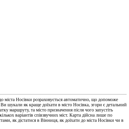
 до міста Носівки розраховується автоматично, що допоможе
и шукали як краще доїхати в місто Носівка, згори є детальний
тку маршруту, та місто призначення після чого запустіть
ількох варіантів співзвучних міст. Карта дійсна лише по
ами, як дістатися в Вінниця, як доїхати до міста Носівки чи в