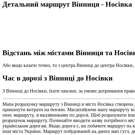
Детальний маршрут Вінниця - Носівка
Відстань між містами Вінниця та Носів
Або якщо казати точно, то з центра Вінниці до центра Носівки, 
Час в дорозі з Вінниці до Носівки
З Вінниці до Носівки, їхати хвилин, за умови дотримання прави
Мапа розрахунку маршруту з Вінниці в місто Носівка створена 
прикинути витрати на бензин. Масштабуючи мапу маршруту ви з
опис маршруту, зі вказівниками по дорозі. Щоб розрахувати інш
розрахунок маршруту. Починайте вводити назву потрібного міста
українським дорогам. Якщо дорога є, ви побачите маршрут на кар
інші міста України. Маршрут побудований на даних мап гугл, де