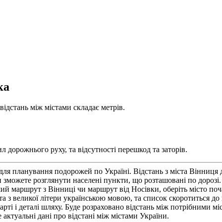
ка
відстань між містами складає метрів.
л дорожнього руху, та відсутності перешкод та заторів.
для планування подорожей по Україні. Відстань з міста Вінниця
можете розглянути населені пункти, що розташовані по дорозі. В
ий маршрут з Вінниці чи маршрут від Носівки, оберіть місто поча
 з великої літери українською мовою, та список скоротиться до к
ті і деталі шляху. Буде розраховано відстань між потрібними міст
 актуальні дані про відстані між містами України.