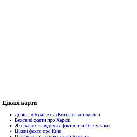
Цікаві карти
Дорога в Буковель з Києва на автомобілі
Важливі факти про Харків
20 цікавих та відомих фактів про Одесу-маму
Цікаві факти про Київ
Публічна кадастрова карта України