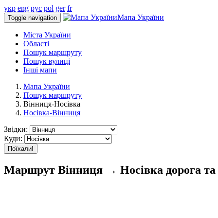
укр
eng
рус
pol
ger
fr
Мапа України
Toggle navigation
Міста України
Області
Пошук маршруту
Пошук вулиці
Інші мапи
Мапа України
Пошук маршруту
Вінниця-Носівка
Носівка-Вінниця
Звідки:
Куди:
Поїхали!
Маршрут Вінниця → Носівка дорога та 