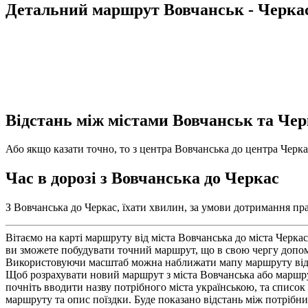
Детальний маршрут Вовчанськ - Черка
Відстань між містами Вовчанськ та Че
Або якщо казати точно, то з центра Вовчанська до центра Черкас
Час в дорозі з Вовчанська до Черкас
З Вовчанська до Черкас, їхати хвилин, за умови дотримання пра
Вітаємо на карті маршруту від міста Вовчанська до міста Черка
ви зможете побудувати точний маршрут, що в свою чергу допо
Використовуючи масштаб можна наближати мапу маршруту від Вов
Щоб розрахувати новий маршрут з міста Вовчанська або маршрут
почніть вводити назву потрібного міста українською, та список
маршруту та опис поїздки. Буде показано відстань між потрібни