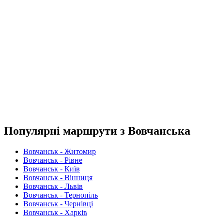
Популярні маршрути з Вовчанська
Вовчанськ - Житомир
Вовчанськ - Рівне
Вовчанськ - Київ
Вовчанськ - Вінниця
Вовчанськ - Львів
Вовчанськ - Тернопіль
Вовчанськ - Чернівці
Вовчанськ - Харків