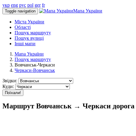
укр
eng
рус
pol
ger
fr
Мапа України
Toggle navigation
Міста України
Області
Пошук маршруту
Пошук вулиці
Інші мапи
Мапа України
Пошук маршруту
Вовчанськ-Черкаси
Черкаси-Вовчанськ
Звідки:
Куди:
Поїхали!
Маршрут Вовчанськ → Черкаси дорога 