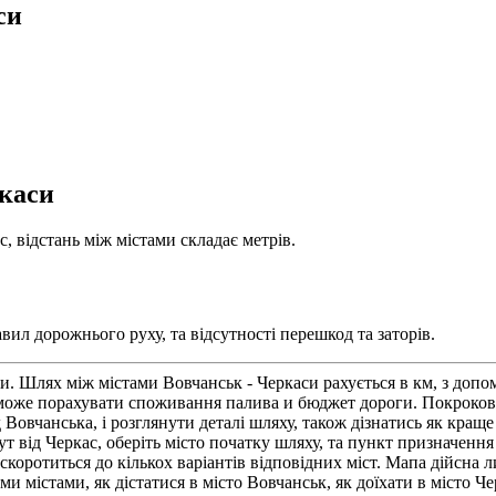
си
ркаси
, відстань між містами складає метрів.
вил дорожнього руху, та відсутності перешкод та заторів.
си. Шлях між містами Вовчанськ - Черкаси рахується в км, з доп
може порахувати споживання палива и бюджет дороги. Покрокова
чанська, і розглянути деталі шляху, також дізнатись як краще д
 від Черкас, оберіть місто початку шляху, та пункт призначення
 скоротиться до кількох варіантів відповідних міст. Мапа дійсна 
ми містами, як дістатися в місто Вовчанськ, як доїхати в місто 