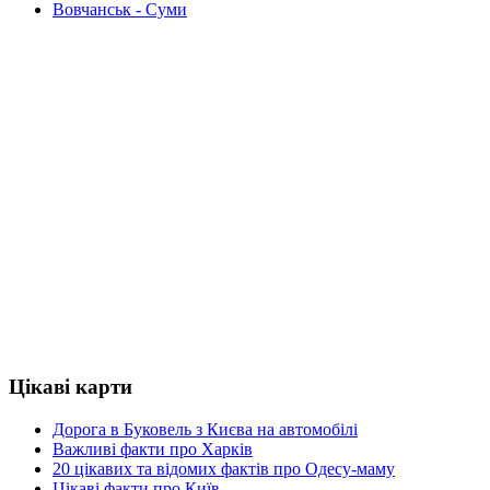
Вовчанськ - Суми
Цікаві карти
Дорога в Буковель з Києва на автомобілі
Важливі факти про Харків
20 цікавих та відомих фактів про Одесу-маму
Цікаві факти про Київ