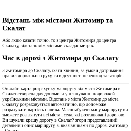
Відстань між містами Житомир та
Скалат
Або якщо казати точно, то з центра Житомира до центра
Скалату, відстань між містами складає метрів.
Час в дорозі з Житомира до Скалату
З Житомира до Скалату, їхати хвилин, за умови дотримання
правил дорожнього руху, та відсутності перешкод та заторів.
Он-лайн карта розрахунку маршруту від міста Житомира в
Скалат створена для допомоги у плануванні подорожей
українськими містами. Відстань з міста Житомир до міста
Скалату розраховується автоматично, що допоможе
розрахувати вартість палива. Масштабуючи мапу маршруту ви
зможете розглянути всі міста і села, які розташовані дорогою.
Ви шукали кращу дорогу в Скалат? згори представлений
детальний опис маршруту, зі вказівниками по дорозі Житомир
- Скалат.