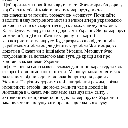
Щоб прокласти новий маршрут з міста Житомира або дорогу
від Скалату, оберіть місто початку маршруту, місто
призначення та почніть розрахунок маршруту. Починайте
вводити назву потрібного міста з великої літери українською
мовою, та список скоротиться до кількох співзвучних міст.
Карта будує маршрут тільки дорогами України. Якщо маршрут
можливий, тоді ви побачите маршрут на карті і
характеристики маршруту. Буде розраховано відстань між
українськими містами, як дістатися до міста Житомира, як
доїхати в Скалат чи в інші міста України. Маршрут буде
побудований за допомогою мап гугл, де кращі дані про
відстані між містами України.
Інформація на сайті мають рекомендаційний характер, так як
створені за допомогою карт гугл. Маршрут може мінятися в
залежності від погоди, та дорожніх пригод на дорогах
України. На різних дорогах свій швидкісний режим, і різна
ймовірність заторів, що може змінити час в дорозі від
Житомира в Скалат. Ми бажаємо відвідувачам сайту і
автолюбителям приємних поїздок по маршрутах України, і
закликаємо не порушувати правила дорожнього руху.