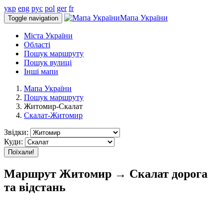
укр
eng
рус
pol
ger
fr
Мапа України
Toggle navigation
Міста України
Області
Пошук маршруту
Пошук вулиці
Інші мапи
Мапа України
Пошук маршруту
Житомир-Скалат
Скалат-Житомир
Звідки:
Куди:
Поїхали!
Маршрут Житомир → Скалат дорога
та відстань