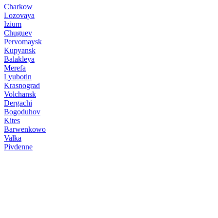
Charkow
Lozovaya
Izium
Chuguev
Pervomaysk
Kupyansk
Balakleya
Merefa
Lyubotin
Krasnograd
Volchansk
Dergachi
Bogoduhov
Kites
Barwenkowo
Valka
Pivdenne