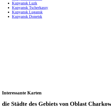
Kupyansk
Luzk
Kupyansk
Tscherkassy
Kupyansk
Lugansk
Kupyansk
Donetsk
Interessante Karten
die Städte des Gebiets von Oblast Charko