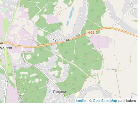
Leaflet
| ©
OpenStreetMap
contributors