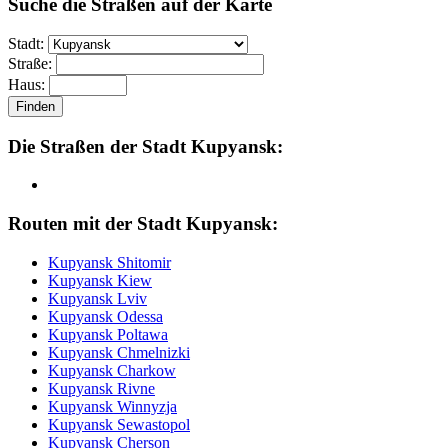
Suche die Straßen auf der Karte
Stadt:
Straße:
Haus:
Finden
Die Straßen der Stadt Kupyansk:
Routen mit der Stadt Kupyansk:
Kupyansk
Shitomir
Kupyansk
Kiew
Kupyansk
Lviv
Kupyansk
Odessa
Kupyansk
Poltawa
Kupyansk
Chmelnizki
Kupyansk
Charkow
Kupyansk
Rivne
Kupyansk
Winnyzja
Kupyansk
Sewastopol
Kupyansk
Cherson