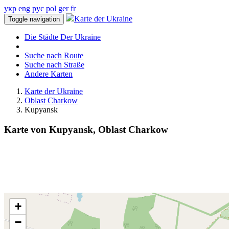
укр
eng
рус
pol
ger
fr
Karte der Ukraine
Toggle navigation
Die Städte Der Ukraine
Suche nach Route
Suche nach Straße
Andere Karten
Karte der Ukraine
Oblast Charkow
Kupyansk
Karte von Kupyansk, Oblast Charkow
+
−