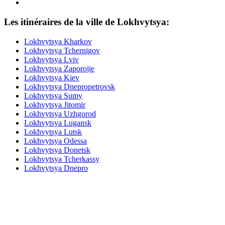
Les itinéraires de la ville de Lokhvytsya:
Lokhvytsya
Kharkov
Lokhvytsya
Tchernigov
Lokhvytsya
Lviv
Lokhvytsya
Zaporojie
Lokhvytsya
Kiev
Lokhvytsya
Dnepropetrovsk
Lokhvytsya
Sumy
Lokhvytsya
Jitomir
Lokhvytsya
Uzhgorod
Lokhvytsya
Lugansk
Lokhvytsya
Lutsk
Lokhvytsya
Odessa
Lokhvytsya
Donetsk
Lokhvytsya
Tcherkassy
Lokhvytsya
Dnepro