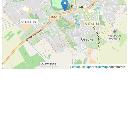
Leaflet
| ©
OpenStreetMap
contributors