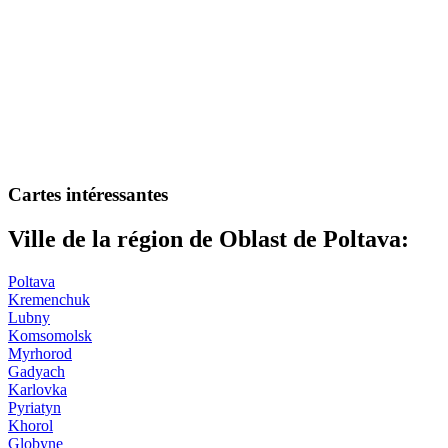
Cartes intéressantes
Ville de la région de Oblast de Poltava:
Poltava
Kremenchuk
Lubny
Komsomolsk
Myrhorod
Gadyach
Karlovka
Pyriatyn
Khorol
Globyne