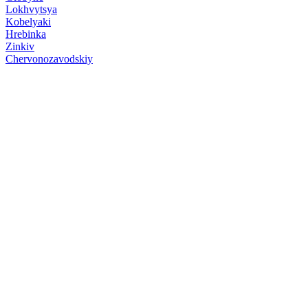
Lokhvytsya
Kobelyaki
Hrebinka
Zinkiv
Chervonozavodskiy