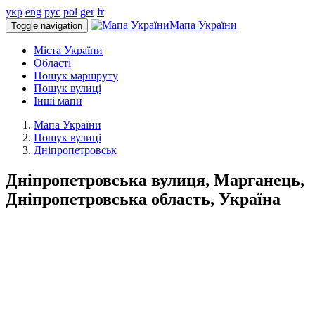
укр
eng
рус
pol
ger
fr
Мапа України
Toggle navigation
Міста України
Області
Пошук маршруту
Пошук вулиці
Інші мапи
Мапа України
Пошук вулиці
Дніпропетровськ
Дніпропетровська вулиця, Марганець,
Дніпропетровська область, Україна