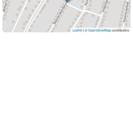
Leaflet
| ©
OpenStreetMap
contributors