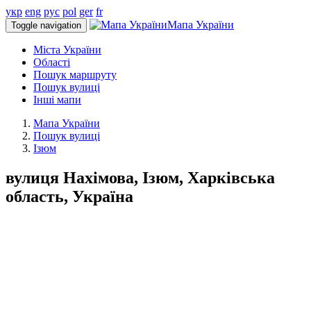
укр
eng
рус
pol
ger
fr
Мапа України
Toggle navigation
Міста України
Області
Пошук маршруту
Пошук вулиці
Інші мапи
Мапа України
Пошук вулиці
Ізюм
вулиця Нахімова, Ізюм, Харківська
область, Україна