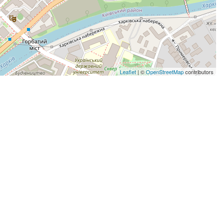
Leaflet
| ©
OpenStreetMap
contributors