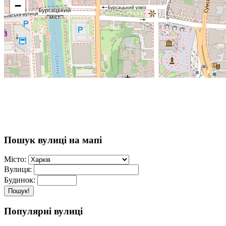
−
Пошук вулиці на мапі
Місто:
Вулиця:
Будинок:
Пошук!
Популярні вулиці