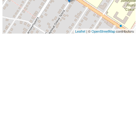
Leaflet
| ©
OpenStreetMap
contributors