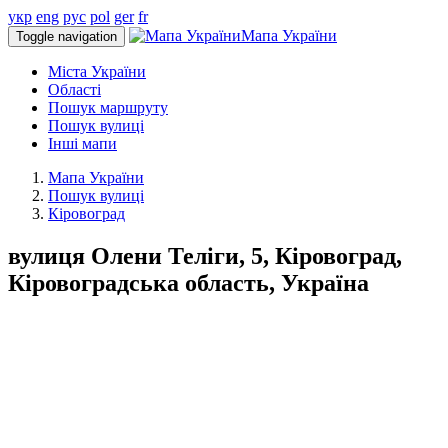
укр
eng
рус
pol
ger
fr
Мапа України
Toggle navigation
Міста України
Області
Пошук маршруту
Пошук вулиці
Інші мапи
Мапа України
Пошук вулиці
Кіровоград
вулиця Олени Теліги, 5, Кіровоград,
Кіровоградська область, Україна