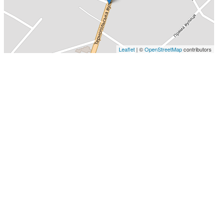
Leaflet
| ©
OpenStreetMap
contributors