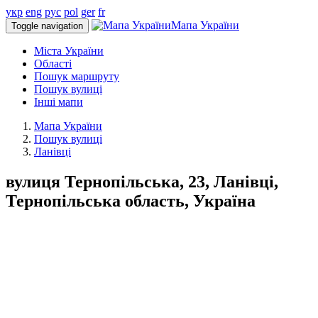
укр
eng
рус
pol
ger
fr
Мапа України
Toggle navigation
Міста України
Області
Пошук маршруту
Пошук вулиці
Інші мапи
Мапа України
Пошук вулиці
Ланівці
вулиця Тернопільська, 23, Ланівці,
Тернопільська область, Україна