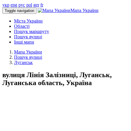
укр
eng
рус
pol
ger
fr
Мапа України
Toggle navigation
Міста України
Області
Пошук маршруту
Пошук вулиці
Інші мапи
Мапа України
Пошук вулиці
Луганськ
вулиця Лінія Залізниці, Луганськ,
Луганська область, Україна