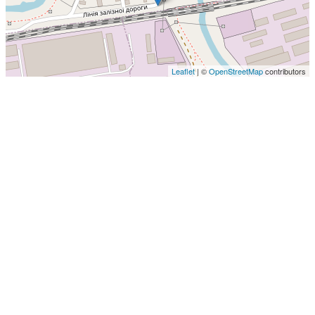
Leaflet
| ©
OpenStreetMap
contributors