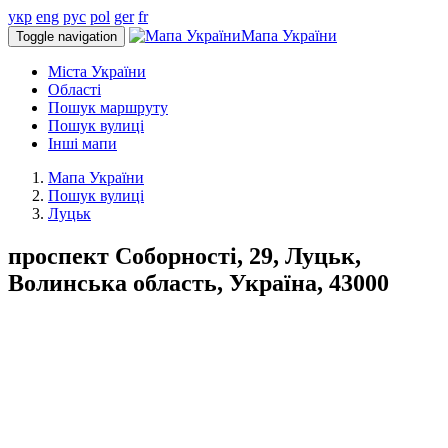
укр
eng
рус
pol
ger
fr
Мапа України
Toggle navigation
Міста України
Області
Пошук маршруту
Пошук вулиці
Інші мапи
Мапа України
Пошук вулиці
Луцьк
проспект Соборності, 29, Луцьк,
Волинська область, Україна, 43000