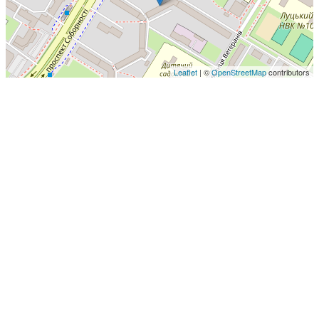
Leaflet
| ©
OpenStreetMap
contributors