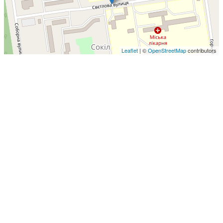
Leaflet
| ©
OpenStreetMap
contributors