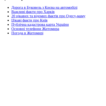
Дорога в Буковель з Києва на автомобілі
Важливі факти про Харків
20 цікавих та відомих фактів про Одесу-маму
Цікаві факти про Київ
Публічна кадастрова карта України
Основні телефони Житомира
Погода в Житомирі