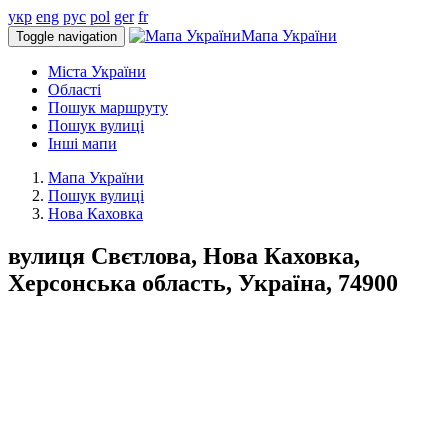
укр
eng
рус
pol
ger
fr
Мапа України
Toggle navigation
Міста України
Області
Пошук маршруту
Пошук вулиці
Інші мапи
Мапа України
Пошук вулиці
Нова Каховка
вулиця Свєтлова, Нова Каховка,
Херсонська область, Україна, 74900