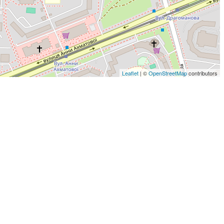
Leaflet
| ©
OpenStreetMap
contributors