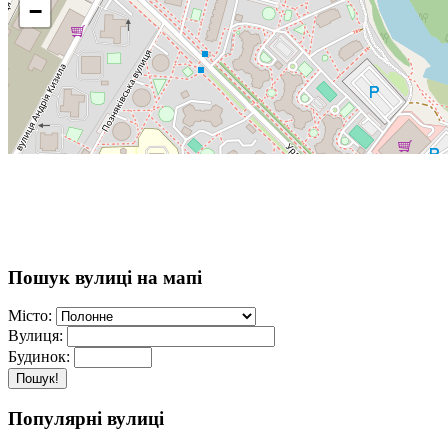
−
Пошук вулиці на мапі
Місто:
Вулиця:
Будинок:
Пошук!
Популярні вулиці