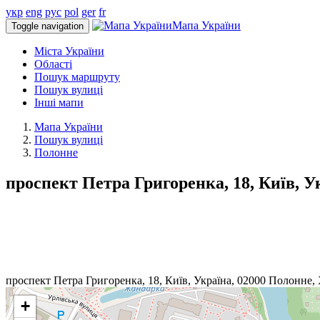
укр
eng
рус
pol
ger
fr
Мапа України
Toggle navigation
Міста України
Області
Пошук маршруту
Пошук вулиці
Інші мапи
Мапа України
Пошук вулиці
Полонне
проспект Петра Григоренка, 18, Київ, У
проспект Петра Григоренка, 18, Київ, Україна, 02000
Полонне
,
+