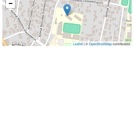
−
Leaflet
| ©
OpenStreetMap
contributors