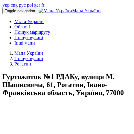
укр
eng
рус
pol
ger
fr
Мапа України
Toggle navigation
Міста України
Області
Пошук маршруту
Пошук вулиці
Інші мапи
Мапа України
Пошук вулиці
Рогатин
Гуртожиток №1 РДАКу, вулиця М.
Шашкевича, 61, Рогатин, Івано-
Франківська область, Україна, 77000