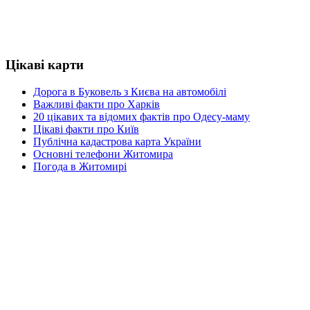
Цікаві карти
Дорога в Буковель з Києва на автомобілі
Важливі факти про Харків
20 цікавих та відомих фактів про Одесу-маму
Цікаві факти про Київ
Публічна кадастрова карта України
Основні телефони Житомира
Погода в Житомирі