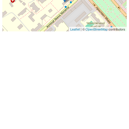
Leaflet
| ©
OpenStreetMap
contributors