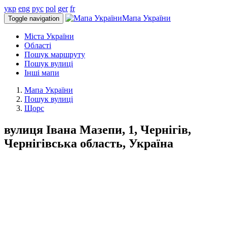
укр
eng
рус
pol
ger
fr
Мапа України
Toggle navigation
Міста України
Області
Пошук маршруту
Пошук вулиці
Інші мапи
Мапа України
Пошук вулиці
Щорс
вулиця Івана Мазепи, 1, Чернігів,
Чернігівська область, Україна