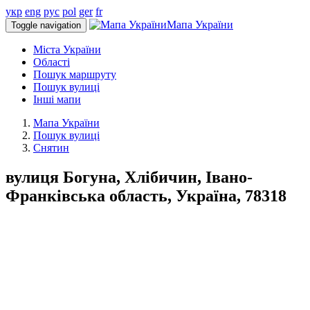
укр
eng
рус
pol
ger
fr
Мапа України
Toggle navigation
Міста України
Області
Пошук маршруту
Пошук вулиці
Інші мапи
Мапа України
Пошук вулиці
Снятин
вулиця Богуна, Хлібичин, Івано-
Франківська область, Україна, 78318