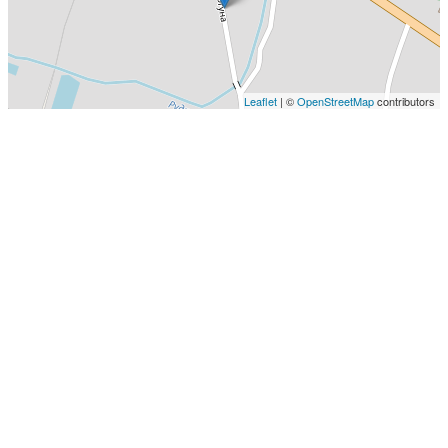
Leaflet
| ©
OpenStreetMap
contributors