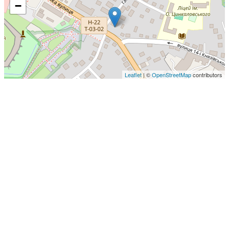
−
Leaflet
| ©
OpenStreetMap
contributors