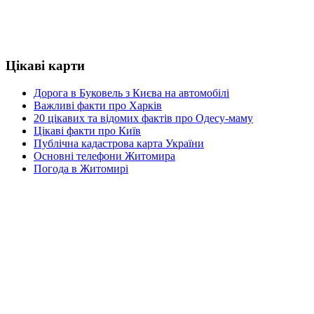
Цікаві карти
Дорога в Буковель з Києва на автомобілі
Важливі факти про Харків
20 цікавих та відомих фактів про Одесу-маму
Цікаві факти про Київ
Публічна кадастрова карта України
Основні телефони Житомира
Погода в Житомирі