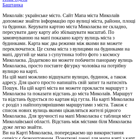
Баштанка
Миколаїв: українське місто. Сайт Мапа міста Миколаїв
допоможе знайти інформацію про вулиці міста, райони, площі
та будинки. Керувати картою міста Миколаєва не складно,
пересувати дану карту або збільшувати масштаб. По
замовчуванню на мапі показано карту вулиць міста з
будинками. Карта має два режими між якими ви можете
переключатися. Це схема міста з вулицями на будинками на
мапі, другий це мапа з супутника тобто фото з космосу
Миколаєва. Додатково ви можете побачити панораму вулиць
Миколаєва, просто поставте фігурку чоловіка на потрібну
вулицю на карті.
На цій мапі можливо відшукати вулицю, будинок, а також
адресу. Для цього просто напишіть свій запит та натисніть
Пошук. На цій карті міста ви можете прокласти маршрут з
Миколаєва та показати відстань до міста Миколаїв. Маршрут
та відстань будується по картам від гугла. На карті Миколаєва
є розділ з найпопулярнішими маршрутами з міста. Також є
список нових вулиць якими цікавляться жителі рідного
Миколаєва. Для зручності на мапі Миколаєва є таблиця міст
Миколаївської області. Відстань між містами біля Миколаєва
дуже легко знайти.
Ви на Карті Миколаєва, попереджаємо що використання
сервісу є безкоштовним. Початкові данні для мапи взяті з карт