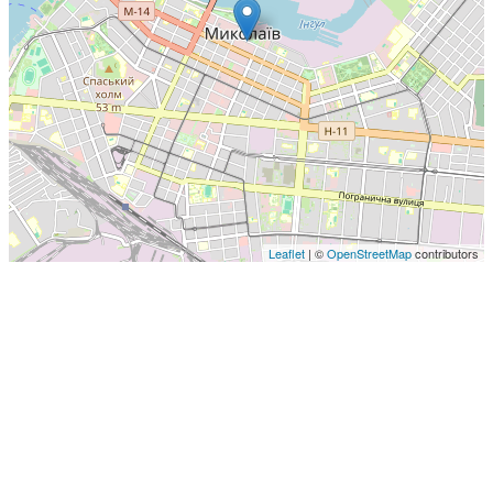
Leaflet
| ©
OpenStreetMap
contributors