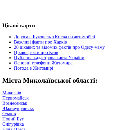
Цікаві карти
Дорога в Буковель з Києва на автомобілі
Важливі факти про Харків
20 цікавих та відомих фактів про Одесу-маму
Цікаві факти про Київ
Публічна кадастрова карта України
Основні телефони Житомира
Погода в Житомирі
Міста Миколаївської області:
Миколаїв
Первомайськ
Вознесенськ
Южноукраїнськ
Очаків
Новий Буг
Снігурівка
Нова Одеса