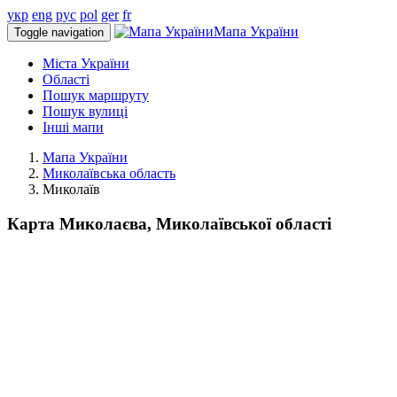
укр
eng
рус
pol
ger
fr
Мапа України
Toggle navigation
Міста України
Області
Пошук маршруту
Пошук вулиці
Інші мапи
Мапа України
Миколаївська область
Миколаїв
Карта Миколаєва, Миколаївської області