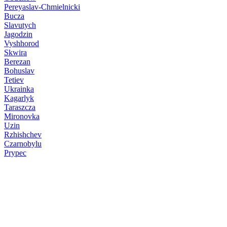
Pereyaslav-Chmielnicki
Bucza
Slavutych
Jagodzin
Vyshhorod
Skwira
Berezan
Bohuslav
Tetiev
Ukrainka
Kagarlyk
Taraszcza
Mironovka
Uzin
Rzhishchev
Czarnobylu
Prypec