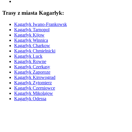
Trasy z miasta Kagarlyk:
Kagarlyk
Iwano-Frankowsk
Kagarlyk
Tarnopol
Kagarlyk
Kijow
Kagarlyk
Winnica
Kagarlyk
Charkow
Kagarlyk
Chmielnicki
Kagarlyk
Luck
Kagarlyk
Rowne
Kagarlyk
Czerkasy
Kagarlyk
Zaporoze
Kagarlyk
Kirowograd
Kagarlyk
Zytomierz
Kagarlyk
Czerniowce
Kagarlyk
Mikolajow
Kagarlyk
Odessa