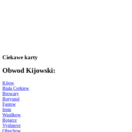
Ciekawe karty
Obwod Kijowski:
Kijow
Biala Cerkiew
Browary
Boryspol
Fastow
Irpin
Wasilkow
Bojarce
Vyshneve
Obuchow