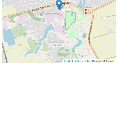
Leaflet
| ©
OpenStreetMap
contributors