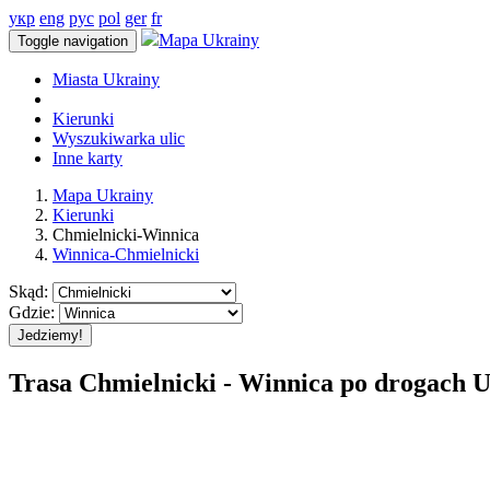
укр
eng
рус
pol
ger
fr
Mapa Ukrainy
Toggle navigation
Miasta Ukrainy
Kierunki
Wyszukiwarka ulic
Inne karty
Mapa Ukrainy
Kierunki
Chmielnicki-Winnica
Winnica-Chmielnicki
Skąd:
Gdzie:
Jedziemy!
Trasa Chmielnicki - Winnica po drogach 