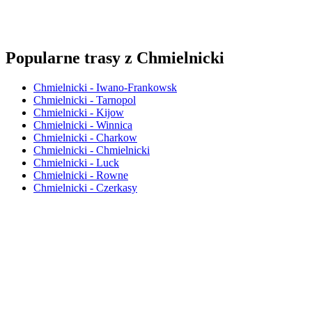
Popularne trasy z Chmielnicki
Chmielnicki - Iwano-Frankowsk
Chmielnicki - Tarnopol
Chmielnicki - Kijow
Chmielnicki - Winnica
Chmielnicki - Charkow
Chmielnicki - Chmielnicki
Chmielnicki - Luck
Chmielnicki - Rowne
Chmielnicki - Czerkasy