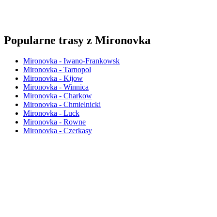
Popularne trasy z Mironovka
Mironovka - Iwano-Frankowsk
Mironovka - Tarnopol
Mironovka - Kijow
Mironovka - Winnica
Mironovka - Charkow
Mironovka - Chmielnicki
Mironovka - Luck
Mironovka - Rowne
Mironovka - Czerkasy