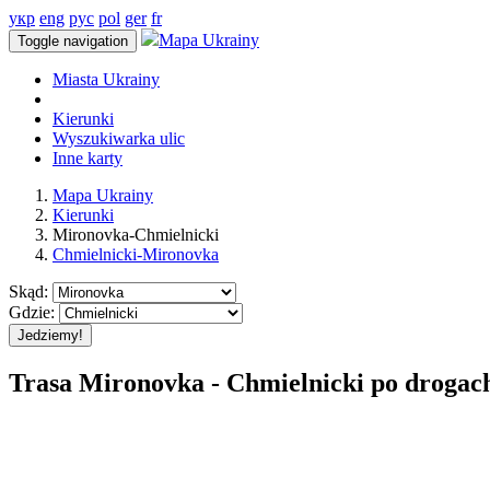
укр
eng
рус
pol
ger
fr
Mapa Ukrainy
Toggle navigation
Miasta Ukrainy
Kierunki
Wyszukiwarka ulic
Inne karty
Mapa Ukrainy
Kierunki
Mironovka-Chmielnicki
Chmielnicki-Mironovka
Skąd:
Gdzie:
Jedziemy!
Trasa Mironovka - Chmielnicki po drogac