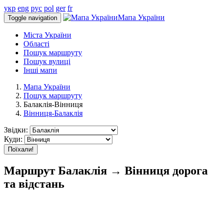
укр
eng
рус
pol
ger
fr
Мапа України
Toggle navigation
Міста України
Області
Пошук маршруту
Пошук вулиці
Інші мапи
Мапа України
Пошук маршруту
Балаклія-Вінниця
Вінниця-Балаклія
Звідки:
Куди:
Поїхали!
Маршрут Балаклія → Вінниця дорога
та відстань