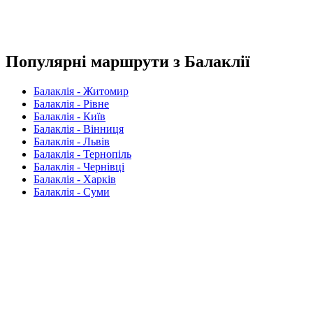
Популярні маршрути з Балаклії
Балаклія - Житомир
Балаклія - Рівне
Балаклія - Київ
Балаклія - Вінниця
Балаклія - Львів
Балаклія - Тернопіль
Балаклія - Чернівці
Балаклія - Харків
Балаклія - Суми