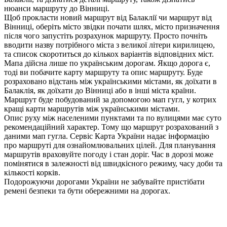
нюанси маршруту до Вінниці.
Щоб прокласти новий маршрут від Балаклії чи маршрут від
Вінниці, оберіть місто звідки почати шлях, місто призначення
після чого запустіть розрахунок маршруту. Просто почніть
вводити назву потрібного міста з великої літери кирилицею,
та список скоротиться до кількох варіантів відповідних міст.
Мапа дійсна лише по українським дорогам. Якщо дорога є,
тоді ви побачите карту маршруту та опис маршруту. Буде
розраховано відстань між українськими містами, як доїхати в
Балаклія, як доїхати до Вінниці або в інші міста країни.
Маршрут буде побудований за допомогою мап гугл, у котрих
кращі карти маршрутів між українськими містами.
Опис руху між населеними пунктами та по вулицями має суто
рекомендаційний характер. Тому що маршрут розрахований з
даними мап гугла. Сервіс Карта України надає інформацію
про маршруті для ознайомлювальних цілей. Для планування
маршрутів враховуйте погоду і стан доріг. Час в дорозі може
помінятися в залежності від швидкісного режиму, часу доби та
кількості корків.
Подорожуючи дорогами України не забувайте пристібати
ремені безпеки та бути обережними на дорогах.